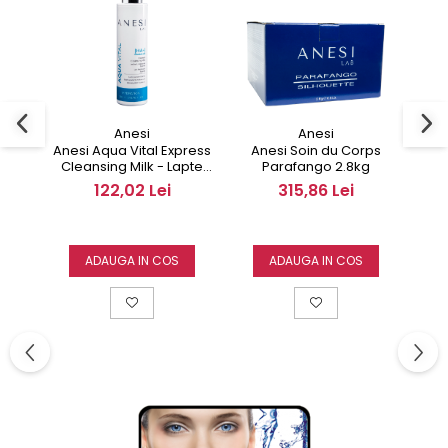
Anesi
Anesi
Anesi Aqua Vital Express
Anesi Soin du Corps
Anes
Cleansing Milk - Lapte
Parafango 2.8kg
Cl
demachiant 200 ml
d
122,02 Lei
315,86 Lei
ADAUGA IN COS
ADAUGA IN COS