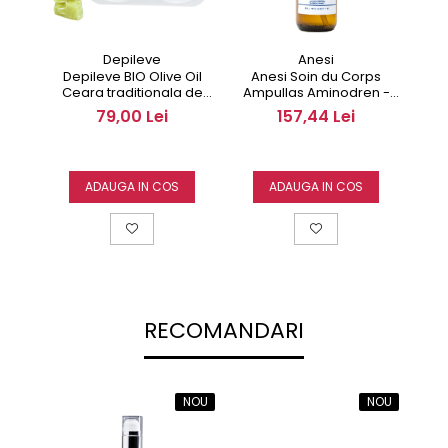
Depileve
Anesi
Depileve BIO Olive Oil
Anesi Soin du Corps
Depil
Ceara traditionala de
Ampullas Aminodren -
Ce
epilare 1000gr fara benzi
Fiole pentru Fermitate si
79,00 Lei
157,44 Lei
de epilat
Drenaj 150 ml
ADAUGA IN COS
ADAUGA IN COS
RECOMANDARI
NOU
NOU