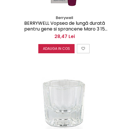
Berrywell
BERRYWELL Vopsea de lungă durată
pentru gene si sprancene Maro 3 15
ml F20300
28,47 Lei
ADAUGA IN COS