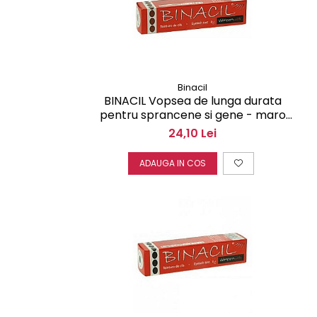
Binacil
BINACIL Vopsea de lunga durata
pentru sprancene si gene - maro
natural/inchis 15 ml
24,10 Lei
ADAUGA IN COS