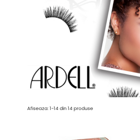
Afiseaza:
1-
14
din
14
produse