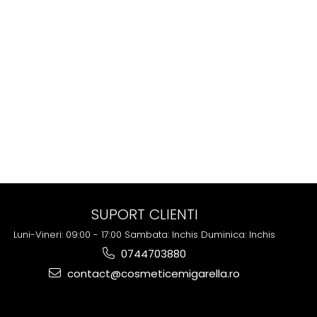
SUPORT CLIENTI
Luni-Vineri: 09:00 - 17:00 Sambata: Inchis Duminica: Inchis
0744703880
contact@cosmeticemigarella.ro