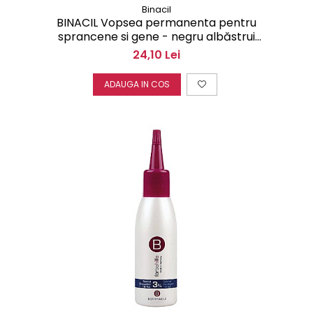
Binacil
BINACIL Vopsea permanenta pentru
sprancene si gene - negru albăstrui
15 ml
24,10 Lei
ADAUGA IN COS