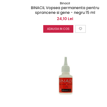
Binacil
BINACIL Vopsea permanenta pentru
sprancene si gene - negru 15 ml
24,10 Lei
ADAUGA IN COS