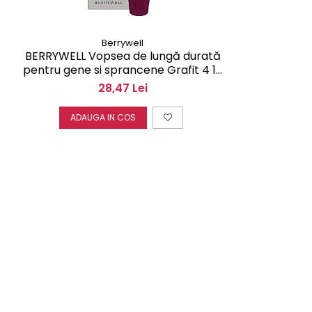
Berrywell
BERRYWELL Vopsea de lungă durată
pentru gene si sprancene Grafit 4 15
ml F20400
28,47 Lei
ADAUGA IN COS