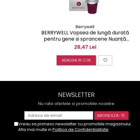
Berrywell
BERRYWELL Vopsea de lungă durată
pentru gene si sprancene Nuanță
Maro deschis 3.1 15 ml F20310
28,47 Lei
ADAUGA IN COS
NEWSLETTER
Nu rata ofertele si promotiile noastre
Vreau sa primesc newsletter cu promotiile magazinului.
Afla mai multe in
Politica de Confidentialitate