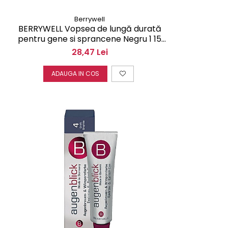
Berrywell
BERRYWELL Vopsea de lungă durată
pentru gene si sprancene Negru 1 15
ml F20100
28,47 Lei
ADAUGA IN COS