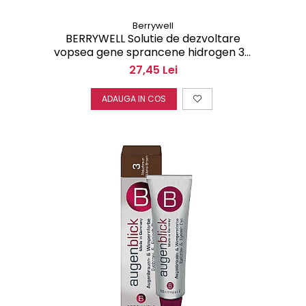
Berrywell
BERRYWELL Solutie de dezvoltare
vopsea gene sprancene hidrogen 3%
61 ml B32011
27,45 Lei
ADAUGA IN COS