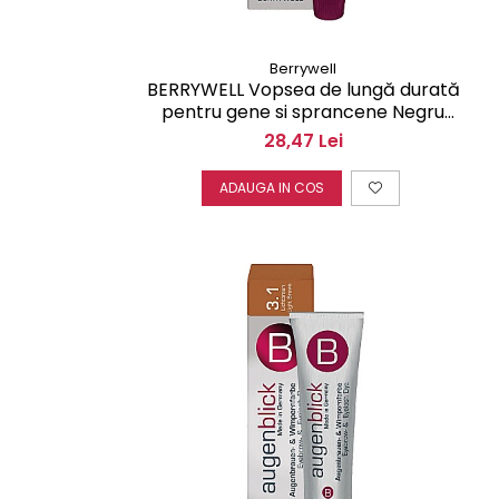
Berrywell
BERRYWELL Vopsea de lungă durată
pentru gene si sprancene Negru
albăstrui 2 15 ml F20200
28,47 Lei
ADAUGA IN COS