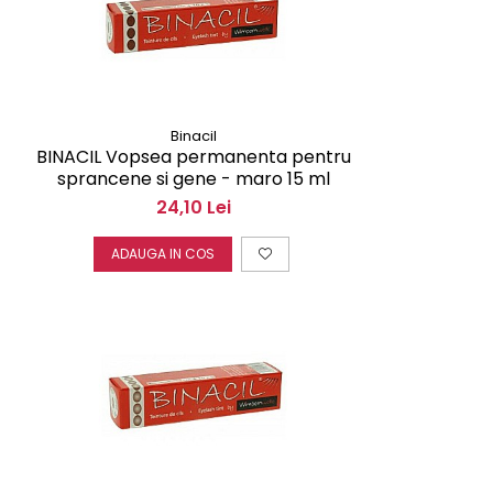
Binacil
BINACIL Vopsea permanenta pentru
sprancene si gene - maro 15 ml
24,10 Lei
ADAUGA IN COS