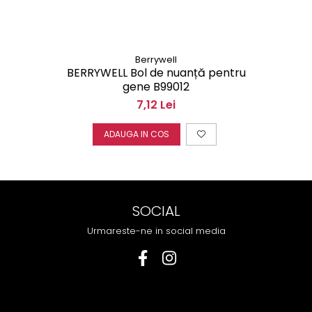
Berrywell
BERRYWELL Bol de nuanță pentru
gene B99012
7,12 Lei
ADAUGA IN COS
SOCIAL
Urmareste-ne in social media