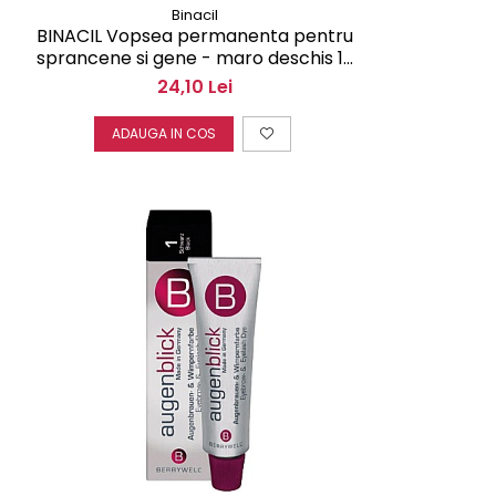
Binacil
BINACIL Vopsea permanenta pentru
sprancene si gene - maro deschis 15
ml
24,10 Lei
ADAUGA IN COS