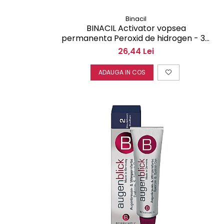
Binacil
BINACIL Activator vopsea
permanenta Peroxid de hidrogen - 3%
50 ml
26,44 Lei
ADAUGA IN COS