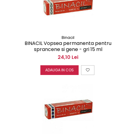
Binacil
BINACIL Vopsea permanenta pentru
sprancene si gene - gri 15 ml
24,10 Lei
ADAUGA IN COS