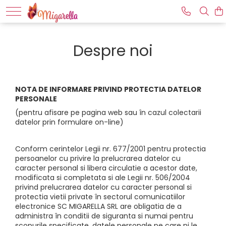
Ingrijirea tenului
Ingrijirea corpului
Ingrijirea parului
MAKE-UP
Produse pentru epilat
Despre noi
Creme antirid
Anticelulita modelare corporala
Balsamuri de par
Gene false
Aparate de epilat si solutii
Creme contur ochi
Sampoane
Vopsea sprancene/gene
Ceara Depil Ok
Fermitate si tonifiere corp
Creme hidratante
Ingrijirea picioarelor
Tratamente par
Ceara Depileve
NOTA DE INFORMARE PRIVIND PROTECTIA DATELOR
Fiole
Masaj
Vopsea de par
PERSONALE
Lotiune micelara pentru ten
Scruburi pentru corp
(pentru afisare pe pagina web sau în cazul colectarii
datelor prin formulare on-line)
Masti cosmetice
Peeling
Conform cerintelor Legii nr. 677/2001 pentru protectia
Seruri
persoanelor cu privire la prelucrarea datelor cu
caracter personal si libera circulatie a acestor date,
Tratamente faciale
modificata si completata si ale Legii nr. 506/2004
privind prelucrarea datelor cu caracter personal si
protectia vietii private în sectorul comunicatiilor
electronice SC MIGARELLA SRL are obligatia de a
administra în conditii de siguranta si numai pentru
scopurile specificate, datele personale pe care ni le