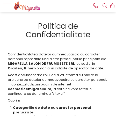
Ingrijirea tenului
Ingrijirea corpului
Ingrijirea parului
MAKE-UP
Produse pentru epilat
Politica de
Creme antirid
Anticelulita modelare corporala
Balsamuri de par
Gene false
Aparate de epilat si solutii
Confidentialitate
Creme contur ochi
Sampoane
Vopsea sprancene/gene
Ceara Depil Ok
Fermitate si tonifiere corp
Creme hidratante
Ingrijirea picioarelor
Tratamente par
Ceara Depileve
Fiole
Masaj
Vopsea de par
Confidentialitatea datelor dumneavoastra cu caracter
Lotiune micelara pentru ten
Scruburi pentru corp
personal reprezinta una dintre preocuparile principale ale
MIGARELLA SALON DE FRUMUSETE SRL
, cu sediul in
Masti cosmetice
Oradea, Bihor
Romania, in calitate de operator de date.
Peeling
Acest document are rolul de a va informa cu privire la
prelucrarea datelor dumneavoastra cu caracter personal,
Seruri
in contextul utilizarii paginii de internet
Tratamente faciale
cosmeticemigarella.ro
, la care ne vom referi in
continuare cu denumirea "site-ul".
Cuprins
Categoriile de date cu caracter personal
prelucrate