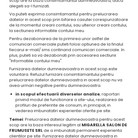
scop are la baza consimtamantul dumneavoastra, daca
alegeti sa-l furnizati.
Va puteti exprima consimtamantul pentru prelucrarea
datelor in acest scop prin bifarea casutei corespunzatoare
de la momentul crearii contului, sau ulterior crearii contului,
la sectiunea informatiile contului meu.
Pentru dezabonarea de la primirea unor astfel de
comunicari comerciale puteti folosi optiunea de la finalul
fiecarui e-mail/ sms continand comunicari comerciale. In
plus, puteti sa va dezabonati prin accesarea sectiunii
"Informatiile contului meu".
Furnizarea datelor dumneavoastra in acest scop este
voluntara. Refuzul furnizarii consimtamantului pentru
prelucrarea datelor dumneavoastra in acest scop nu va
avea urmari negative pentru dumneavoastra.
in scopul efectuarii diverselor analize
, raportari
privind modul de functionare a site-ului, realizarea de
profiluri de preferinte de consum, in principal, in
vederea imbunatatiri experientei oferite pe site.
Temei
: Prelucrarea datelor dumneavoastra pentru acest
scop are la baza interesul legitim al
MIGARELLA SALON DE
FRUMUSETE SRL
de a imbunatati permanent experienta
clientilor pe site. Furnizarea datelor dumneavoastra in