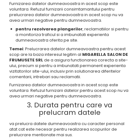
Furnizarea datelor dumneavoastra in acest scop este
voluntara. Refuzul furnizarii consimtamantului pentru
prelucrarea datelor dumneavoastra in acest scop nu va
avea urmari negative pentru dumneavoastra.
pentru rezolvarea plangerilor
, reclamatiilor si pentru
a monitoriza traficul si a imbunatati experienta
dumneavoastra oferita pe site.
Temei
: Prelucrarea datelor dumneavoastra pentru acest
scop are la baza interesul legitim al
MIGARELLA SALON DE
FRUMUSETE SRL
de a asigura functionarea corecta a site-
ului, precum si pentru a imbunatati permanent experienta
vizitatorilor site-ului, inclusiv prin solutionarea diferitelor
comentarii, intrebari sau reclamatii.
Furnizarea datelor dumneavoastra in acest scop este
voluntara. Refuzul furnizarii datelor pentru acest scop nu va
avea urmari negative pentru dumneavoastra.
3. Durata pentru care va
prelucram datele
va prelucra datele dumneavoastra cu caracter personal
atat cat este necesar pentru realizarea scopurilor de
prelucrare mentionate mai sus.