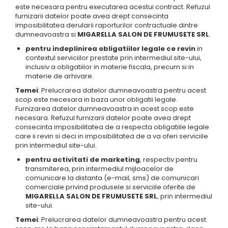
este necesara pentru executarea acestui contract. Refuzul
furnizarii datelor poate avea drept consecinta
imposibilitatea derularii raporturilor contractuale dintre
dumneavoastra si
MIGARELLA SALON DE FRUMUSETE SRL
.
pentru indeplinirea obligatiilor legale ce revin
in
contextul serviciilor prestate prin intermediul site-ului,
inclusiv a obligatiilor in materie fiscala, precum si in
materie de arhivare.
Temei
: Prelucrarea datelor dumneavoastra pentru acest
scop este necesara in baza unor obligatii legale.
Furnizarea datelor dumneavoastra in acest scop este
necesara. Refuzul furnizarii datelor poate avea drept
consecinta imposibilitatea de a respecta obligatiile legale
care ii revin si deci in imposibilitatea de a va oferi serviciile
prin intermediul site-ului.
pentru activitati de marketing
, respectiv pentru
transmiterea, prin intermediul mijloacelor de
comunicare la distanta (e-mail, sms) de comunicari
comerciale privind produsele si serviciile oferite de
MIGARELLA SALON DE FRUMUSETE SRL
, prin intermediul
site-ului.
Temei
: Prelucrarea datelor dumneavoastra pentru acest