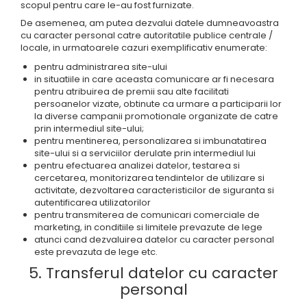
scopul pentru care le-au fost furnizate.
De asemenea, am putea dezvalui datele dumneavoastra
cu caracter personal catre autoritatile publice centrale /
locale, in urmatoarele cazuri exemplificativ enumerate:
pentru administrarea site-ului
in situatiile in care aceasta comunicare ar fi necesara
pentru atribuirea de premii sau alte facilitati
persoanelor vizate, obtinute ca urmare a participarii lor
la diverse campanii promotionale organizate de catre
prin intermediul site-ului;
pentru mentinerea, personalizarea si imbunatatirea
site-ului si a serviciilor derulate prin intermediul lui
pentru efectuarea analizei datelor, testarea si
cercetarea, monitorizarea tendintelor de utilizare si
activitate, dezvoltarea caracteristicilor de siguranta si
autentificarea utilizatorilor
pentru transmiterea de comunicari comerciale de
marketing, in conditiile si limitele prevazute de lege
atunci cand dezvaluirea datelor cu caracter personal
este prevazuta de lege etc.
5. Transferul datelor cu caracter
personal