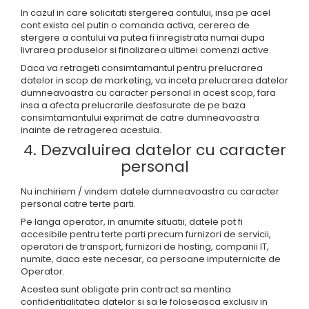
In cazul in care solicitati stergerea contului, insa pe acel
cont exista cel putin o comanda activa, cererea de
stergere a contului va putea fi inregistrata numai dupa
livrarea produselor si finalizarea ultimei comenzi active.
Daca va retrageti consimtamantul pentru prelucrarea
datelor in scop de marketing, va inceta prelucrarea datelor
dumneavoastra cu caracter personal in acest scop, fara
insa a afecta prelucrarile desfasurate de pe baza
consimtamantului exprimat de catre dumneavoastra
inainte de retragerea acestuia.
4. Dezvaluirea datelor cu caracter
personal
Nu inchiriem / vindem datele dumneavoastra cu caracter
personal catre terte parti.
Pe langa operator, in anumite situatii, datele pot fi
accesibile pentru terte parti precum furnizori de servicii,
operatori de transport, furnizori de hosting, companii IT,
numite, daca este necesar, ca persoane imputernicite de
Operator.
Acestea sunt obligate prin contract sa mentina
confidentialitatea datelor si sa le foloseasca exclusiv in