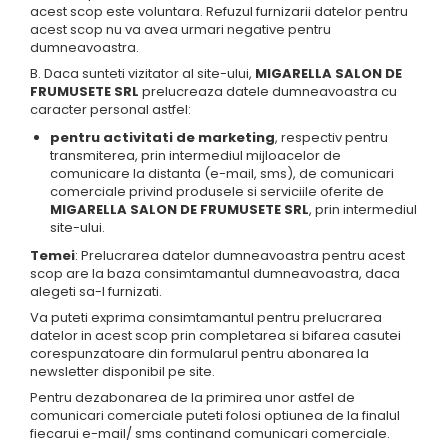
acest scop este voluntara. Refuzul furnizarii datelor pentru
acest scop nu va avea urmari negative pentru
dumneavoastra.
B. Daca sunteti vizitator al site-ului,
MIGARELLA SALON DE
FRUMUSETE SRL
prelucreaza datele dumneavoastra cu
caracter personal astfel:
pentru activitati de marketing
, respectiv pentru
transmiterea, prin intermediul mijloacelor de
comunicare la distanta (e-mail, sms), de comunicari
comerciale privind produsele si serviciile oferite de
MIGARELLA SALON DE FRUMUSETE SRL
, prin intermediul
site-ului.
Temei
: Prelucrarea datelor dumneavoastra pentru acest
scop are la baza consimtamantul dumneavoastra, daca
alegeti sa-l furnizati.
Va puteti exprima consimtamantul pentru prelucrarea
datelor in acest scop prin completarea si bifarea casutei
corespunzatoare din formularul pentru abonarea la
newsletter disponibil pe site.
Pentru dezabonarea de la primirea unor astfel de
comunicari comerciale puteti folosi optiunea de la finalul
fiecarui e-mail/ sms continand comunicari comerciale.