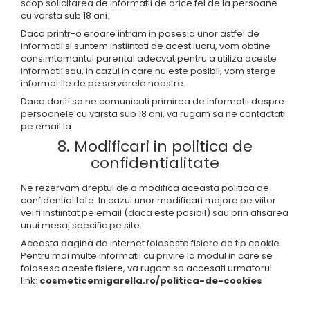
scop solicitarea de informatii de orice fel de la persoane
cu varsta sub 18 ani.
Daca printr-o eroare intram in posesia unor astfel de
informatii si suntem instiintati de acest lucru, vom obtine
consimtamantul parental adecvat pentru a utiliza aceste
informatii sau, in cazul in care nu este posibil, vom sterge
informatiile de pe serverele noastre.
Daca doriti sa ne comunicati primirea de informatii despre
persoanele cu varsta sub 18 ani, va rugam sa ne contactati
pe email la
8. Modificari in politica de
confidentialitate
Ne rezervam dreptul de a modifica aceasta politica de
confidentialitate. In cazul unor modificari majore pe viitor
vei fi instiintat pe email (daca este posibil) sau prin afisarea
unui mesaj specific pe site.
Aceasta pagina de internet foloseste fisiere de tip cookie.
Pentru mai multe informatii cu privire la modul in care se
folosesc aceste fisiere, va rugam sa accesati urmatorul
link:
cosmeticemigarella.ro/politica-de-cookies