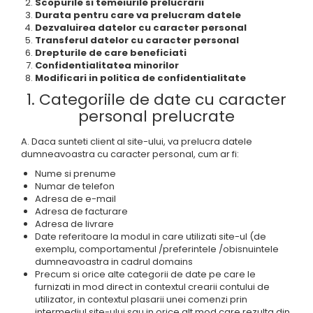
Scopurile si temeiurile prelucrarii
Durata pentru care va prelucram datele
Dezvaluirea datelor cu caracter personal
Transferul datelor cu caracter personal
Drepturile de care beneficiati
Confidentialitatea minorilor
Modificari in politica de confidentialitate
1. Categoriile de date cu caracter
personal prelucrate
A. Daca sunteti client al site-ului, va prelucra datele
dumneavoastra cu caracter personal, cum ar fi:
Nume si prenume
Numar de telefon
Adresa de e-mail
Adresa de facturare
Adresa de livrare
Date referitoare la modul in care utilizati site-ul (de
exemplu, comportamentul /preferintele /obisnuintele
dumneavoastra in cadrul domains
Precum si orice alte categorii de date pe care le
furnizati in mod direct in contextul crearii contului de
utilizator, in contextul plasarii unei comenzi prin
intermediul site-ului sau in orice alt mod care rezulta din