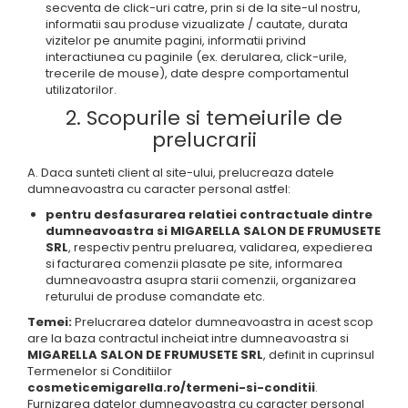
secventa de click-uri catre, prin si de la site-ul nostru,
informatii sau produse vizualizate / cautate, durata
vizitelor pe anumite pagini, informatii privind
interactiunea cu paginile (ex. derularea, click-urile,
trecerile de mouse), date despre comportamentul
utilizatorilor.
2. Scopurile si temeiurile de
prelucrarii
A. Daca sunteti client al site-ului, prelucreaza datele
dumneavoastra cu caracter personal astfel:
pentru desfasurarea relatiei contractuale dintre
dumneavoastra si MIGARELLA SALON DE FRUMUSETE
SRL
, respectiv pentru preluarea, validarea, expedierea
si facturarea comenzii plasate pe site, informarea
dumneavoastra asupra starii comenzii, organizarea
returului de produse comandate etc.
Temei:
Prelucrarea datelor dumneavoastra in acest scop
are la baza contractul incheiat intre dumneavoastra si
MIGARELLA SALON DE FRUMUSETE SRL
, definit in cuprinsul
Termenelor si Conditiilor
cosmeticemigarella.ro/termeni-si-conditii
.
Furnizarea datelor dumneavoastra cu caracter personal