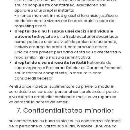
sau ca scopul este constatarea, exercitarea sau
apararea unui drept in instanta;
- in orice moment, in mod gratuit si fara nicio justificare,
ca datele care o vizeaza sa fie prelucrate in scop de
marketing direct.
dreptul de a nu fi supus unei decizii individuale
automate
dreptul de a nu fi subiectul unei decizii luate
numai pe baza unor activitati de prelucrare automate,
inclusiv crearea de profiluri, care produce efecte
juridice care privesc persoana vizata sau o afecteaza in
mod similar intr-o masura semnificativa;
dreptul de a va adresa Autoritatii
Nationale de
supraveghere a Prelucrarii Datelor cu Caracter Personal
sau instantelor competente, in masura in care
considerati necesar.
Pentru orice intrebari suplimentare cu privire la modul in
care datele cu caracter personal sunt prelucrate si pentru
a va exercita drepturile mentionate mai sus, va rugam sa
va adresati la adresa de email:
7. Confidentialitatea minorilor
nu contacteaza cu buna stiinta sau nu colecteaza informatii
de la persoane cu varsta sub 18 ani. Website-ul nu are ca