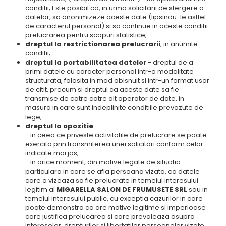
conditii; Este posibil ca, in urma solicitarii de stergere a
datelor, sa anonimizeze aceste date (lipsindu-le astfel
de caracterul personal) si sa continue in aceste conditii
prelucrarea pentru scopuri statistice;
dreptul la restrictionarea prelucrarii
, in anumite
conditii;
dreptul la portabilitatea datelor
- dreptul de a
primi datele cu caracter personal intr-o modalitate
structurata, folosita in mod obisnuit si intr-un format usor
de citit, precum si dreptul ca aceste date sa fie
transmise de catre catre alt operator de date, in
masura in care sunt indeplinite conditiile prevazute de
lege;
dreptul la opozitie
- in ceea ce priveste activitatile de prelucrare se poate
exercita prin transmiterea unei solicitari conform celor
indicate mai jos;
- in orice moment, din motive legate de situatia
particulara in care se afla persoana vizata, ca datele
care o vizeaza sa fie prelucrate in temeiul interesului
legitim al
MIGARELLA SALON DE FRUMUSETE SRL
sau in
temeiul interesului public, cu exceptia cazurilor in care
poate demonstra ca are motive legitime si imperioase
care justifica prelucarea si care prevaleaza asupra
intereselor, drepturilor si libertatilor persoanelor vizate