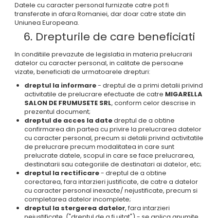
Datele cu caracter personal furnizate catre pot fi
transferate in afara Romaniei, dar doar catre state din
Uniunea Europeana.
6. Drepturile de care beneficiati
In conditiile prevazute de legislatia in materia prelucrarii
datelor cu caracter personal, in calitate de persoane
vizate, beneficiati de urmatoarele drepturi:
dreptul la informare
- dreptul de a primi detalii privind
activitatile de prelucrare efectuate de catre
MIGARELLA
SALON DE FRUMUSETE SRL
, conform celor descrise in
prezentul document;
dreptul de acces la date
dreptul de a obtine
confirmarea din partea cu privire la prelucrarea datelor
cu caracter personal, precum si detalii privind activitatile
de prelucrare precum modalitatea in care sunt
prelucrate datele, scopul in care se face prelucrarea,
destinatarii sau categoriile de destinatari ai datelor, etc;
dreptul la rectificare
- dreptul de a obtine
corectarea, fara intarzieri justificate, de catre a datelor
cu caracter personal inexacte/ nejustificate, precum si
completarea datelor incomplete;
dreptul la stergerea datelor
, fara intarzieri
nejustificate, ("dreptul de a fi uitat") - se aplica anumite