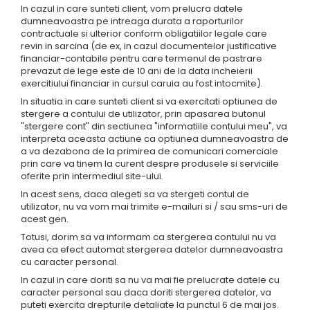
In cazul in care sunteti client, vom prelucra datele
dumneavoastra pe intreaga durata a raporturilor
contractuale si ulterior conform obligatiilor legale care
revin in sarcina (de ex, in cazul documentelor justificative
financiar-contabile pentru care termenul de pastrare
prevazut de lege este de 10 ani de la data incheierii
exercitiului financiar in cursul caruia au fost intocmite).
In situatia in care sunteti client si va exercitati optiunea de
stergere a contului de utilizator, prin apasarea butonul
"stergere cont" din sectiunea "informatiile contului meu", va
interpreta aceasta actiune ca optiunea dumneavoastra de
a va dezabona de la primirea de comunicari comerciale
prin care va tinem la curent despre produsele si serviciile
oferite prin intermediul site-ului.
In acest sens, daca alegeti sa va stergeti contul de
utilizator, nu va vom mai trimite e-mailuri si / sau sms-uri de
acest gen.
Totusi, dorim sa va informam ca stergerea contului nu va
avea ca efect automat stergerea datelor dumneavoastra
cu caracter personal.
In cazul in care doriti sa nu va mai fie prelucrate datele cu
caracter personal sau daca doriti stergerea datelor, va
puteti exercita drepturile detaliate la punctul 6 de mai jos.