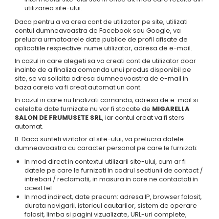
utilizarea site-ului.
Daca pentru a va crea cont de utilizator pe site, utilizati
contul dumneavoastra de Facebook sau Google, va
prelucra urmatoarele date publice de profil afisate de
aplicatiile respective: nume utilizator, adresa de e-mail.
In cazul in care alegeti sa va creati cont de utilizator doar
inainte de a finaliza comanda unui produs disponibil pe
site, se va solicita adresa dumneavoastra de e-mail in
baza careia va fi creat automat un cont.
In cazul in care nu finalizati comanda, adresa de e-mail si
celelalte date furnizate nu vor fi stocate de
MIGARELLA
SALON DE FRUMUSETE SRL
, iar contul creat va fi sters
automat.
B. Daca sunteti vizitator al site-ului, va prelucra datele
dumneavoastra cu caracter personal pe care le furnizati:
In mod direct in contextul utilizarii site-ului, cum ar fi
datele pe care le furnizati in cadrul sectiunii de contact /
intrebari / reclamatii, in masura in care ne contactati in
acest fel
In mod indirect, date precum: adresa IP, browser folosit,
durata navigarii, istoricul cautarilor, sistem de operare
folosit, limba si pagini vizualizate, URL-uri complete,