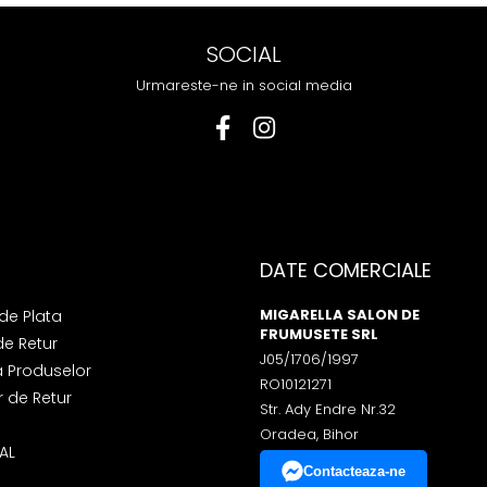
SOCIAL
Urmareste-ne in social media
DATE COMERCIALE
MIGARELLA SALON DE
de Plata
FRUMUSETE SRL
de Retur
J05/1706/1997
a Produselor
RO10121271
 de Retur
Str. Ady Endre Nr.32
Oradea, Bihor
AL
Contacteaza-ne