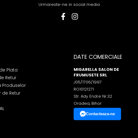
Urmareste-ne in social media
DATE COMERCIALE
MIGARELLA SALON DE
de Plata
FRUMUSETE SRL
de Retur
J05/1706/1997
a Produselor
RO10121271
 de Retur
Str. Ady Endre Nr.32
Oradea, Bihor
AL
Contacteaza-ne