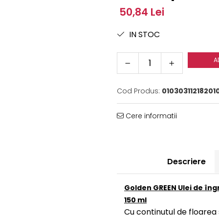
50,84 Lei
IN STOC
A
Cod Produs:
01030311218201
Cere informatii
Descriere
Golden GREEN Ulei de îngr
1
50 ml
Cu continutul de floarea 