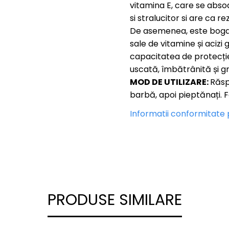
vitamina E, care se abso
si stralucitor si are ca r
De asemenea, este bogat
sale de vitamine și acizi 
capacitatea de protecție 
uscată, îmbătrânită și g
MOD DE UTILIZARE:
Răsp
barbă, apoi pieptănați. 
Informatii conformitate
PRODUSE SIMILARE