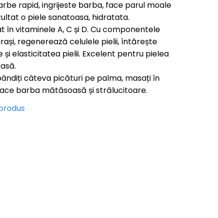
arbe rapid, ingrijeste barba, face parul moale
ezultat o piele sanatoasa, hidratata.
 în vitaminele A, C și D. Cu componentele
grași, regenerează celulele pielii, întărește
și elasticitatea pielii. Excelent pentru pielea
rasă.
ândiți câteva picături pe palma, masați în
Face barba mătăsoasă și strălucitoare.
 produs