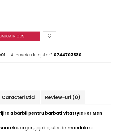
DAUGA IN COS
001
Ai nevoie de ajutor?
0744703880
Caracteristici
Review-uri
(0)
ijire a bărbii pentru barbati Vitastyle For Men
soarelui, argan, jojoba, ulei de mandala si