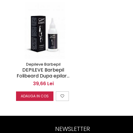
Depileve Barbepil
DEPILEVE Barbepil
Folibeard Dupa epilare
si ras 75ml
39,66 Lei
ADAUGA IN COS
NEWSLETTER