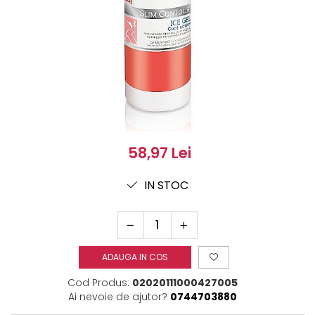
58,97 Lei
IN STOC
ADAUGA IN COS
Cod Produs:
02020111000427005
Ai nevoie de ajutor?
0744703880