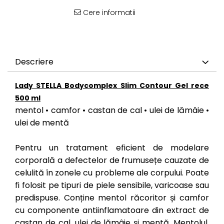
Cere informatii
Descriere
Lady STELLA Bodycomplex Slim Contour Gel rece
500 ml
mentol • camfor • castan de cal • ulei de lămâie •
ulei de mentă
Pentru un tratament eficient de modelare
corporală a defectelor de frumusețe cauzate de
celulită în zonele cu probleme ale corpului. Poate
fi folosit pe tipuri de piele sensibile, varicoase sau
predispuse. Conține mentol răcoritor și camfor
cu componente antiinflamatoare din extract de
castan de cal, ulei de lămâie și mentă. Mentolul,