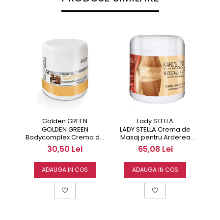
Golden GREEN
Lady STELLA
GOLDEN GREEN
LADY STELLA Crema de
Bodycomplex Crema de
Masaj pentru Arderea
Masaj pentru Tratamentul
Grasimi cu Extract de
30,50 Lei
65,08 Lei
Anticelulitic si Remodelare
Paprika 500 ml
Corporala 250 ml
ADAUGA IN COS
ADAUGA IN COS