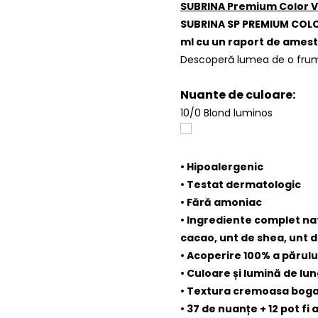
SUBRINA Premium Color Vo
SUBRINA SP PREMIUM COLO
ml cu un raport de ameste
Descoperă lumea de o frum
Nuante de culoare:
10/0 Blond luminos
• Hipoalergenic
• Testat dermatologic
• Fără amoniac
• Ingrediente complet nat
cacao, unt de shea, unt
• Acoperire 100% a părul
• Culoare și lumină de lun
• Textura cremoasa bog
• 37 de nuanțe + 12 pot f