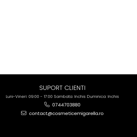
SUPORT CLIENTI
Luni-Vineri: 09:00 - 17:00 Sambata: Inchis Duminica: Inchis
0744703880
contact@cosmeticemigarella.ro