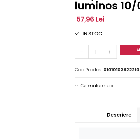
luminos 10/
57,96 Lei
IN STOC
A
Cod Produs:
0101010382221
Cere informatii
Descriere