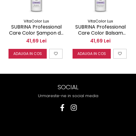
VitaColor Lux
VitaColor Lux
SUBRINA Professional
SUBRINA Professional
Care Color Șampon de
Care Color Balsam
r
îngrijire profesională
pentru păr vopsit 250
41,69 Lei
41,69 Lei
pentru păr vopsit 250
ml 60264
ml 60262
ADAUGA IN COS
ADAUGA IN COS
SOCIAL
Urmareste-ne in social media