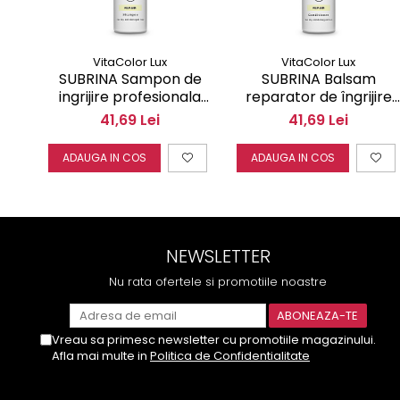
VitaColor Lux
VitaColor Lux
SUBRINA Sampon de
SUBRINA Balsam
ingrijire profesionala
reparator de îngrijire
reparator pentru par
profesională pentru pă
41,69 Lei
41,69 Lei
deteriorat, rupt 250 ml
deteriorat, rupt 250 ml
60257
60259
ADAUGA IN COS
ADAUGA IN COS
NEWSLETTER
Nu rata ofertele si promotiile noastre
Vreau sa primesc newsletter cu promotiile magazinului.
Afla mai multe in
Politica de Confidentialitate