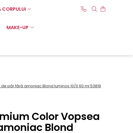
A CORPULUI
MAKE-UP
e păr fără amoniac Blond luminos 10/0 60 ml 53819
emium Color Vopsea
 amoniac Blond