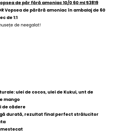
psea de păr fără amoniac 10/0 60 ml 53819
R Vopsea de părără amoniac în ambalaj de 60
c de 1:1
usețe de neegalat!
urale: ulei de cocos, ulei de Kukui, unt de
 de mango
ui de cădere
gă durată, rezultat final perfect strălucitor
ata
i amestecat