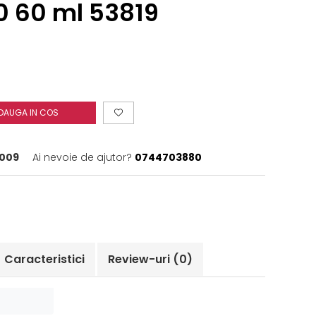
0 60 ml 53819
DAUGA IN COS
0009
Ai nevoie de ajutor?
0744703880
Caracteristici
Review-uri
(0)