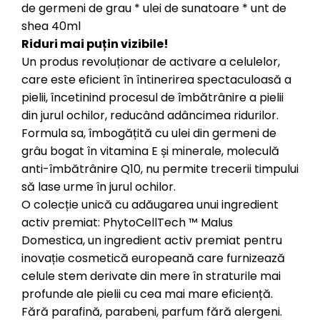
de germeni de grau * ulei de sunatoare * unt de
shea 40ml
Riduri mai puțin vizibile!
Un produs revoluționar de activare a celulelor,
care este eficient în întinerirea spectaculoasă a
pielii, încetinind procesul de îmbătrânire a pielii
din jurul ochilor, reducând adâncimea ridurilor.
Formula sa, îmbogățită cu ulei din germeni de
grâu bogat în vitamina E și minerale, moleculă
anti-îmbătrânire Q10, nu permite trecerii timpului
să lase urme în jurul ochilor.
O colecție unică cu adăugarea unui ingredient
activ premiat: PhytoCellTech ™ Malus
Domestica, un ingredient activ premiat pentru
inovație cosmetică europeană care furnizează
celule stem derivate din mere în straturile mai
profunde ale pielii cu cea mai mare eficiență.
Fără parafină, parabeni, parfum fără alergeni.