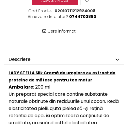
ADAUGA IN COS
Cod Produs:
02010711212924008
Ai nevoie de ajutor?
0744703880
Cere informatii
Descriere
LADY STELLA Silk Cremă de umplere cu extract de
proteine ​​de mătase pentru ten matur
Ambalare
: 200 ml
Un preparat special care contine substante
naturale obtinute din reziduurile unui cocon. Redă
elasticitatea pielii, ajută pielea să-și rețină
retenția de apă, își optimizează conținutul de
umiditate, crescând astfel elasticitatea