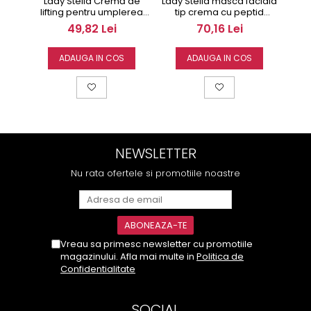
Lady Stella Cremă de
Lady Stella masca faciala
Lady
lifting pentru umplerea
tip crema cu peptid
ridurilor Oliva 250ml
BOTOX LIKE ARGILINE 200ml
hrăn
49,82 Lei
70,16 Lei
produs profesional
ADAUGA IN COS
ADAUGA IN COS
NEWSLETTER
Nu rata ofertele si promotiile noastre
Vreau sa primesc newsletter cu promotiile
magazinului. Afla mai multe in
Politica de
Confidentialitate
SOCIAL