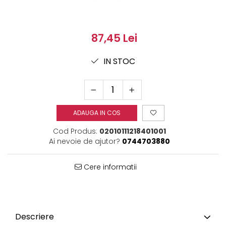
87,45 Lei
IN STOC
ADAUGA IN COS
Cod Produs:
02010111218401001
Ai nevoie de ajutor?
0744703880
Cere informatii
Descriere