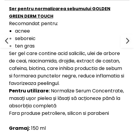
Ser pentru normalizarea sebumului GOLDEN
GREEN DERM TOUCH
Recomandat pentru:
acnee
seboreic
ten gras
Ser gel care contine acid salicilic, ulei de arbore
de ceai, niacinamida, drojdie, extract de castan,
cafeina, biotina, care inhiba productia de sebum
si formarea punctelor negre, reduce inflamatia si
favorizeaza peelingul.
Pentru utilizare:
Normalize Serum Concentrate,
masați ușor pielea și lăsați să acționeze până la
absorbția completă
Fara produse petroliere, silicon si parabeni
Gramaj:
150 ml