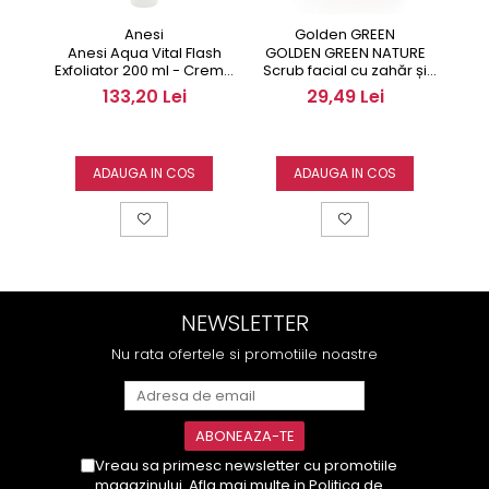
Anesi
Golden GREEN
Anesi Aqua Vital Flash
Lady
GOLDEN GREEN NATURE
Exfoliator 200 ml - Crema
Scrub facial cu zahăr și
exfolianta
reg
miere cu vitamine 50ml
133,20 Lei
29,49 Lei
ADAUGA IN COS
ADAUGA IN COS
NEWSLETTER
Nu rata ofertele si promotiile noastre
Vreau sa primesc newsletter cu promotiile
magazinului. Afla mai multe in
Politica de