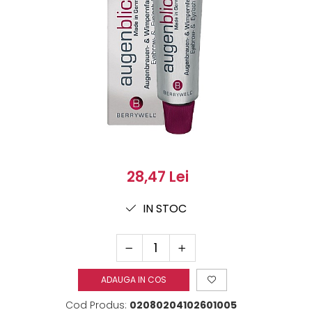
28,47 Lei
IN STOC
ADAUGA IN COS
Cod Produs:
02080204102601005