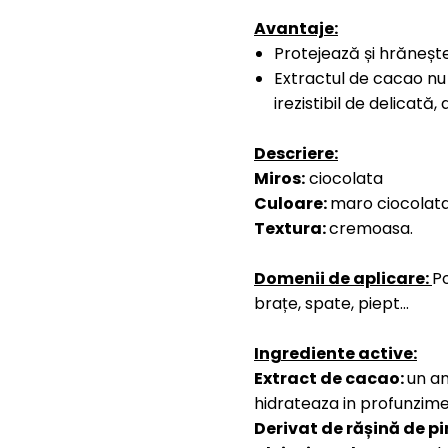
Avantaje:
Protejează și hrănește
Extractul de cacao nu
irezistibil de delicată,
Descriere:
Miros:
ciocolata
Culoare:
maro ciocolata
Textura:
cremoasa.
Domenii de aplicare:
Po
brațe, spate, piept...
Ingrediente active:
Extract de cacao:
un an
hidrateaza in profunzime
Derivat de rășină de pi