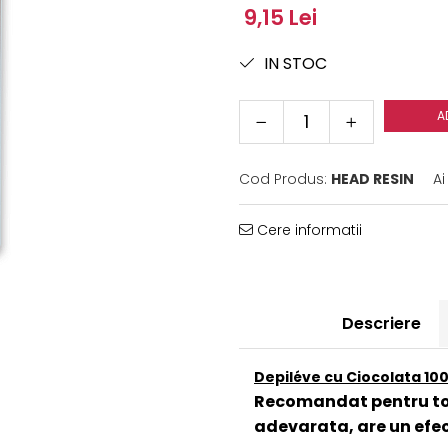
9,15 Lei
IN STOC
A
Cod Produs:
HEAD RESIN
Ai
Cere informatii
Descriere
Depiléve cu Ciocolata 100
Recomandat pentru toa
adevarata, are un efec