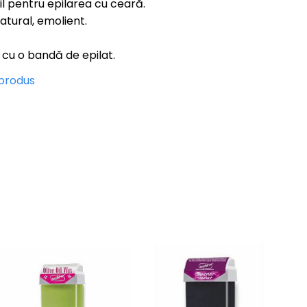
l pentru epilarea cu ceară.
tural, emolient.
t cu o bandă de epilat.
 produs