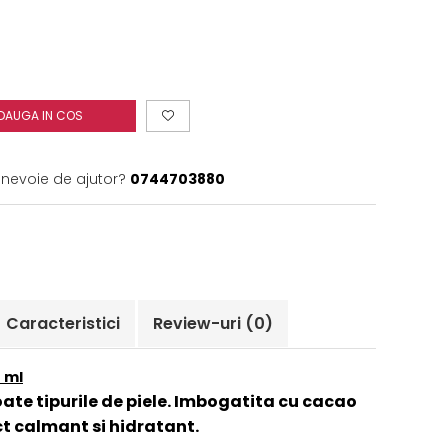
DAUGA IN COS
 nevoie de ajutor?
0744703880
Caracteristici
Review-uri
(0)
 ml
te tipurile de piele. Imbogatita cu cacao
t calmant si hidratant.