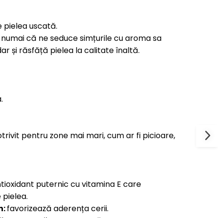
 pielea uscată.
 numai că ne seduce simțurile cu aroma sa
 dar și răsfăță pielea la calitate înaltă.
.
trivit pentru zone mai mari, cum ar fi picioare,
tioxidant puternic cu vitamina E care
 pielea.
n:
favorizează aderența cerii.