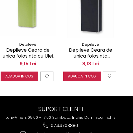
Depileve
Depileve
Depileve Ceara de
Depileve Ceara de
unica folosinta cu Ulei
unica folosinta
de Masline Olive Oil 100
Cerazyme DNA masca
Na
9,15 Lei
8,13 Lei
ml
rejuvenare Ribbon Wax
100 ml
ADAUGA IN COS
ADAUGA IN COS
A
SUPORT CLIENTI
Luni-Vineri: 09:00 - 17:00 Sambata: Inchis Duminica: Inchis
0744703880