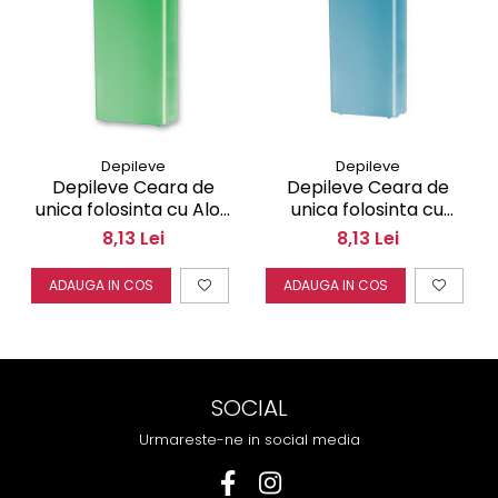
Depileve
Depileve
Depileve Ceara de
Depileve Ceara de
unica folosinta cu Aloe
unica folosinta cu
Vera 100 ml
Colagen Marin 100 ml
8,13 Lei
8,13 Lei
ADAUGA IN COS
ADAUGA IN COS
SOCIAL
Urmareste-ne in social media