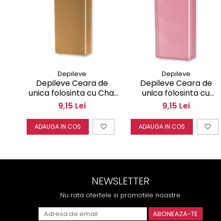
Depileve
Depileve
Depileve Ceara de
Depileve Ceara de
unica folosinta cu Chai
unica folosinta cu
Tea Wax 100 ml
Champagne Rose Wax
9,15 Lei
9,15 Lei
100 ml
ADAUGA IN COS
ADAUGA IN COS
NEWSLETTER
Nu rata ofertele si promotiile noastre