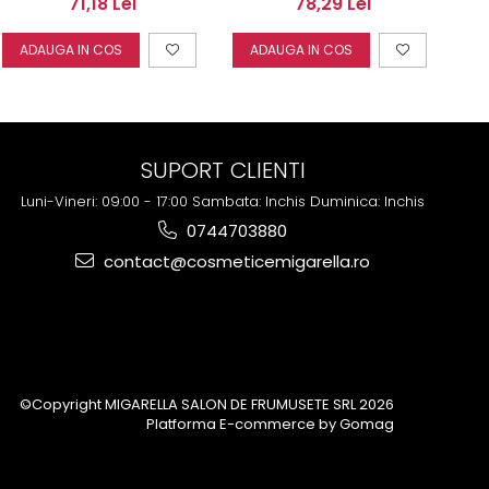
71,18 Lei
78,29 Lei
banda, de unica
de unica folosinta
folosinta Monoi Extra
Cerazyme DNA Mask
C
ADAUGA IN COS
ADAUGA IN COS
A
Film 800gr
Rosin Wax 800gr
SUPORT CLIENTI
Luni-Vineri: 09:00 - 17:00 Sambata: Inchis Duminica: Inchis
0744703880
contact@cosmeticemigarella.ro
©Copyright MIGARELLA SALON DE FRUMUSETE SRL 2026
Platforma E-commerce by Gomag