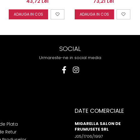
73,21 Lei
43,72 Lei
800gr
ADAUGA IN COS
ADAUGA IN COS
SOCIAL
Urmareste-ne in social media
DATE COMERCIALE
MIGARELLA SALON DE
de Plata
FRUMUSETE SRL
de Retur
J05/1706/1997
a Produselor