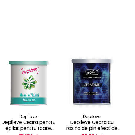
Depileve
Depileve
Depileve Ceara pentru
Depileve Ceara cu
epilat pentru toate
rasina de pin efect de
ra
tipurile de piele fara
rejunerare fara banda,
re