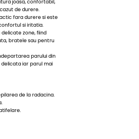
ura joasa, confortabil,
 scazut de durere.
ctic fara durere si este
fortul si iritatia.
 delicate zone, fiind
 fata, bratele sau pentru
ndepartarea parului din
 delicata iar parul mai
epilarea de la radacina.
.
tifelare.