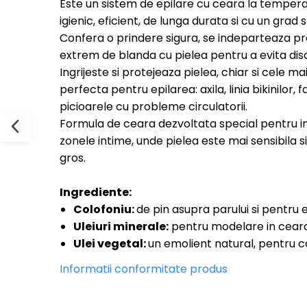
Este un sistem de epilare cu ceara la temperat
igienic, eficient, de lunga durata si cu un grad
Confera o prindere sigura, se indeparteaza pra
extrem de blanda cu pielea pentru a evita discon
Ingrijeste si protejeaza pielea, chiar si cele mai
perfecta pentru epilarea: axila, linia bikinilor,
picioarele cu probleme circulatorii.
Formula de ceara dezvoltata special pentru i
zonele intime, unde pielea este mai sensibila si
gros.
Ingrediente:
Colofoniu:
de pin asupra parului si pentru 
Uleiuri minerale:
pentru modelare in ceara
Ulei vegetal:
un emolient natural, pentru ca
Informatii conformitate produs