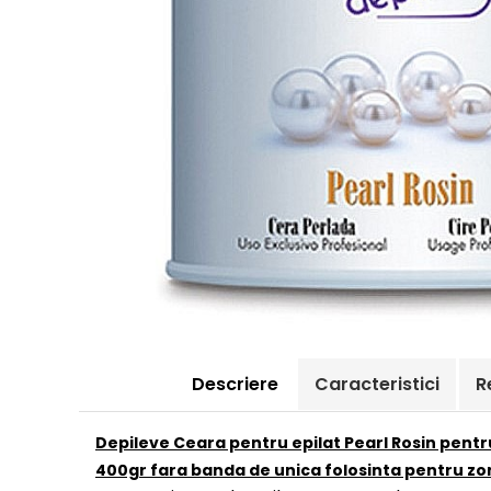
Descriere
Caracteristici
R
Depileve Ceara pentru epilat Pearl Rosin pentru
400gr
fara banda de unica folosinta pentru zo