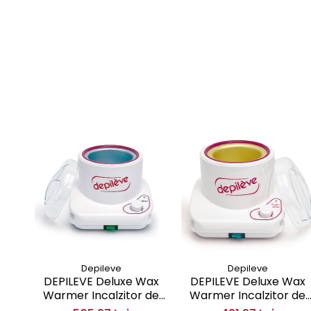
Depileve
Depileve
DEPILEVE Deluxe Wax
DEPILEVE Deluxe Wax
Warmer Incalzitor de
Warmer Incalzitor de
ceara profesional 800gr
ceara profesional