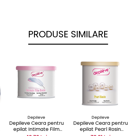
PRODUSE SIMILARE
Depileve
Depileve
Depileve Ceara pentru
Depileve Ceara pentru
epilat Pearl Rosin
epilat Intimate Film
pentru piele sensibila
Rosin 400gr