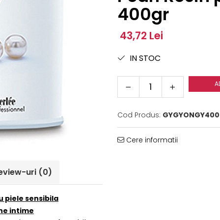
400gr
43,72 Lei
IN STOC
A
Cod Produs:
GYGYONGY400
Cere informatii
eview-uri
(0)
 piele sensibila
ne intime