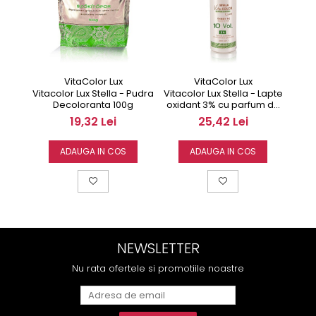
VitaColor Lux
VitaColor Lux
Vitacolor Lux Stella - Pudra
Vitacolor Lux Stella - Lapte
Vitac
Decoloranta 100g
oxidant 3% cu parfum de
oxid
migdale 200 ml
19,32 Lei
25,42 Lei
ADAUGA IN COS
ADAUGA IN COS
NEWSLETTER
Nu rata ofertele si promotiile noastre