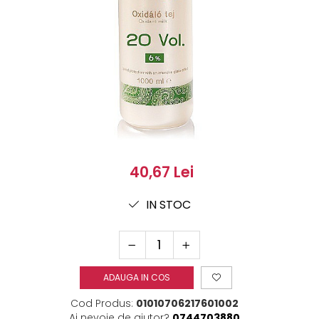
40,67 Lei
IN STOC
ADAUGA IN COS
Cod Produs:
01010706217601002
Ai nevoie de ajutor?
0744703880