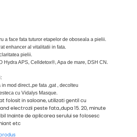
 a face fata tuturor etapelor de oboseala a pielii.
 enhancer al vitalitatii in fata.
laritatea pielii.
 3D Hydra APS, Celldetox®, Apa de mare, DSH CN.
:
in mod direct.,pe fata ,gat , decolteu
esteca cu Vidalys Masque.
folosit in saloane, utilizati gentil cu
and electrozii peste fata.,dupa 15. 20, minute
ibil Inainte de aplicarea serului se folosesc
hiant etc
 produs