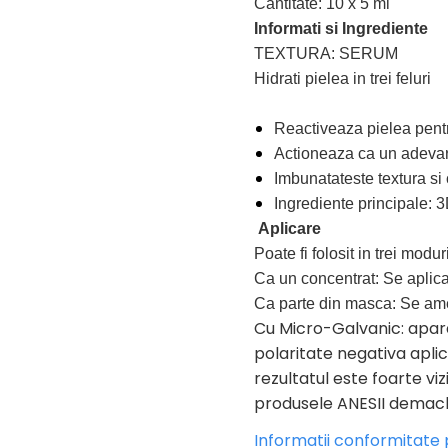
Cantitate: 10 x 5 ml
Informati si Ingrediente
TEXTURA: SERUM
Hidrati pielea in trei feluri
Reactiveaza pielea pentru
Actioneaza ca un adevarat
Imbunatateste textura si c
Ingrediente principale:
Aplicare
Poate fi folosit in trei moduri
Ca un concentrat: Se aplica 
Ca parte din masca: Se am
Cu Micro-Galvanic: aparat 
polaritate negativa aplic
rezultatul este foarte viz
produsele ANESII demac
Informatii conformitate