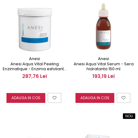
Anesi
Anesi
Anesi Aqua Vital Peeling
Anesi Aqua Vital Serum - Sera
Enzimatique - Enzima exfolianta
hidratanta 150 ml
500 ml
287,76 Lei
193,19 Lei
ADAUGA IN COS
ADAUGA IN COS
NOU