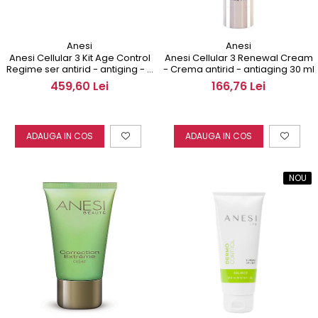
Anesi
Anesi
Anesi Cellular 3 Kit Age Control
Anesi Cellular 3 Renewal Cream
Regime ser antirid - antiging - 4
- Crema antirid - antiaging 30 ml
tratamente
459,60 Lei
166,76 Lei
ADAUGA IN COS
ADAUGA IN COS
NOU