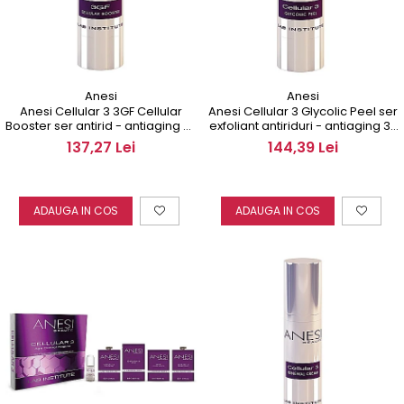
Anesi
Anesi
Anesi Cellular 3 3GF Cellular
Anesi Cellular 3 Glycolic Peel ser
Booster ser antirid - antiaging 30
exfoliant antiriduri - antiaging 30
ml
ml
137,27 Lei
144,39 Lei
ADAUGA IN COS
ADAUGA IN COS