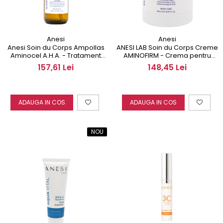
Anesi
Anesi
Anesi Soin du Corps Ampollas
ANESI LAB Soin du Corps Creme
Aminocel A.H.A. - Tratament
AMINOFIRM - Crema pentru
Anticelulitic 150ml
DRENAJ si FERMITATE ml
157,61 Lei
148,45 Lei
ADAUGA IN COS
ADAUGA IN COS
NOU