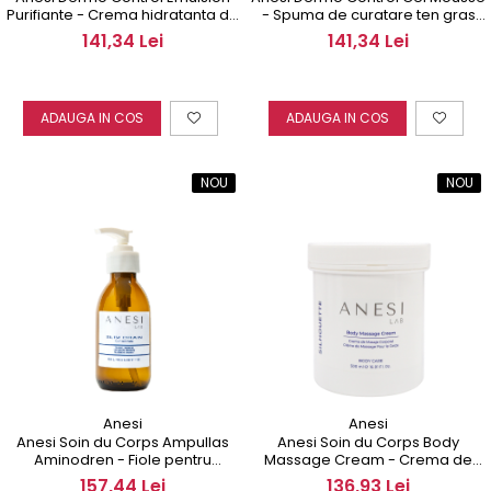
Purifiante - Crema hidratanta de
- Spuma de curatare ten gras
zi 50 ml
200 ml
141,34 Lei
141,34 Lei
ADAUGA IN COS
ADAUGA IN COS
NOU
NOU
Anesi
Anesi
Anesi Soin du Corps Ampullas
Anesi Soin du Corps Body
Aminodren - Fiole pentru
Massage Cream - Crema de
Fermitate si Drenaj 150 ml
Masaj 500 ml
157,44 Lei
136,93 Lei