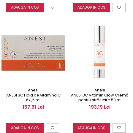
ADAUGA IN COS
ADAUGA IN COS
Anesi
Anesi
ANESI 3C Fiola de vitamina C
ANESI 3C Vitamin Glow Cremă
6x1,5 ml
pentru strălucire 50 ml
157,61 Lei
193,19 Lei
ADAUGA IN COS
ADAUGA IN COS