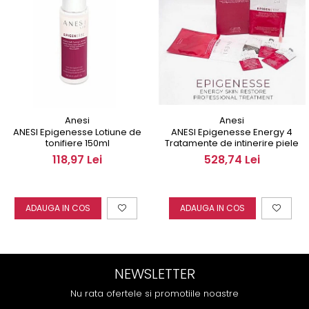
Anesi
Anesi
ANESI Epigenesse Energy 4
ANESI Epigenesse Lotiune de
Tratamente de intinerire piele
tonifiere 150ml
528,74 Lei
118,97 Lei
ADAUGA IN COS
ADAUGA IN COS
NEWSLETTER
Nu rata ofertele si promotiile noastre