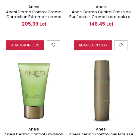
Anesi
Anesi
Anesi Dermo Control Creme
Anesi Dermo Control Emulsion
Correction Extreme - crema
Purifiante - Crema hidratanta de
regeneranta 50 ml
zi 200 ml
205,39 Lei
148,45 Lei
ADAUGA IN COS
ADAUGA IN COS
Anesi
Anesi
Anesi Dermo Control Emulsion
Anesi Dermo Control Gel Mousse