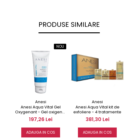
PRODUSE SIMILARE
NOU
Anesi
Anesi
Anesi Aqua Vital Gel
Anesi Aqua Vital kit de
An
Oxygenant - Gel oxigenat
exfoliere - 4 tratamente
Exfo
200 ml
197,26 Lei
381,30 Lei
ADAUGA IN COS
ADAUGA IN COS