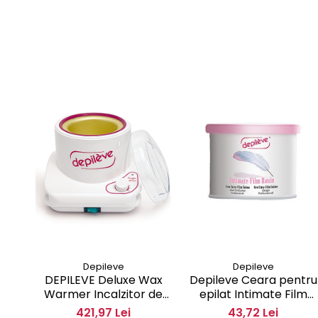
Depileve
Depileve
DEPILEVE Deluxe Wax
Depileve Ceara pentru
Warmer Incalzitor de
epilat Intimate Film
ceara profesional
Rosin 400gr
421,97 Lei
43,72 Lei