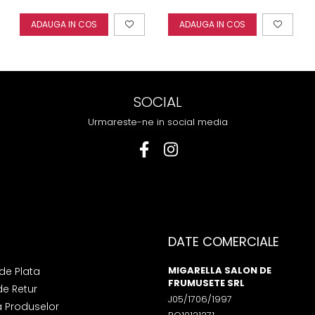
800gr
Essential Oil Lavender
Rosin 800gr
ADAUGA IN COS
ADAUGA IN COS
SOCIAL
Urmareste-ne in social media
DATE COMERCIALE
MIGARELLA SALON DE
de Plata
FRUMUSETE SRL
de Retur
J05/1706/1997
a Produselor