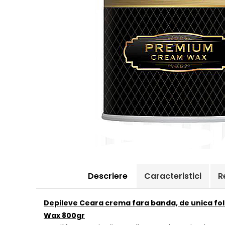
Descriere
Caracteristici
R
Depileve Ceara crema fara banda, de unica f
Wax 800gr