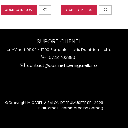
unica folosinta
Wax 800gr
Cerazyme Depilbright
ADAUGA IN COS
ADAUGA IN COS
A
Wax 800gr
SUPORT CLIENTI
Luni-Vineri: 09:00 - 17:00 Sambata: Inchis Duminica: Inchis
0744703880
contact@cosmeticemigarella.ro
©Copyright MIGARELLA SALON DE FRUMUSETE SRL 2026
Platforma E-commerce by Gomag