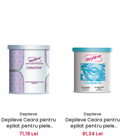
Depileve
Depileve
Depileve Ceara pentru
Depileve Ceara pentru
De
epilat pentru piele
epilat pentru piele
sensibila fara banda de
sensibila Crystal Marine
pe
71,18 Lei
81,34 Lei