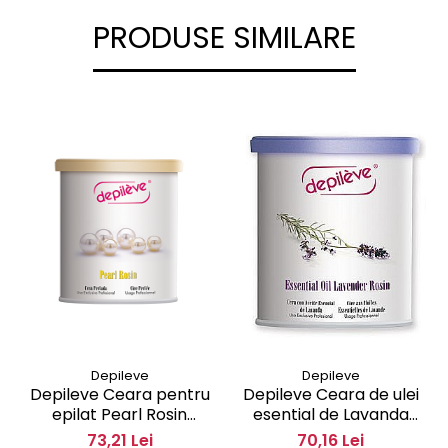
PRODUSE SIMILARE
Depileve
Depileve
Depileve Ceara pentru
Depileve Ceara de ulei
epilat Pearl Rosin
esential de Lavanda
pentru piele sensibila
pentru piele sensibila
73,21 Lei
70,16 Lei