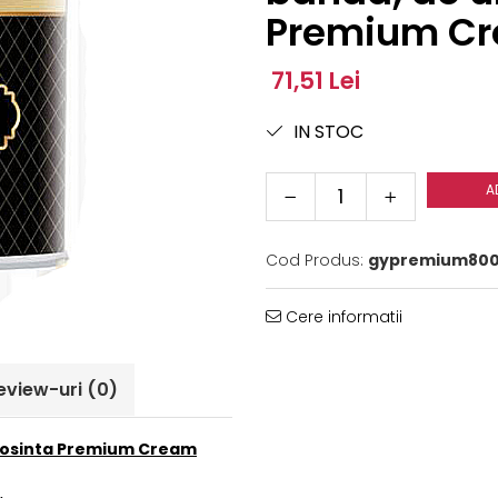
Premium Cr
71,51 Lei
IN STOC
A
Cod Produs:
gypremium80
Cere informatii
eview-uri
(0)
olosinta Premium Cream