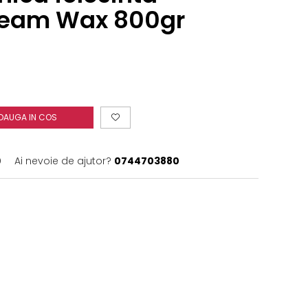
eam Wax 800gr
DAUGA IN COS
0
Ai nevoie de ajutor?
0744703880