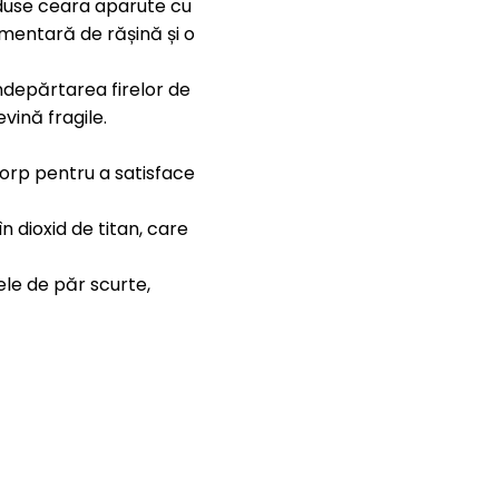
oduse ceara aparute cu
limentară de rășină și o
depărtarea firelor de
vină fragile.
corp pentru a satisface
 dioxid de titan, care
le de păr scurte,