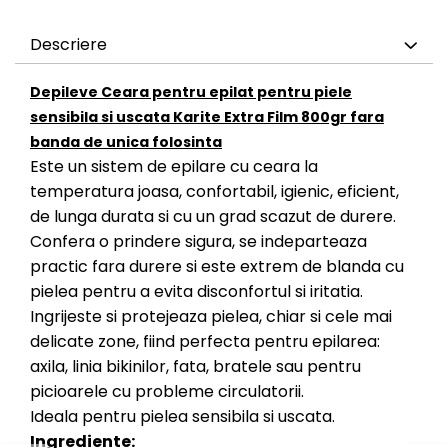
Descriere
Depileve Ceara pentru epilat pentru piele
sensibila si uscata Karite Extra Film 800gr
fara
banda de unica folosinta
Este un sistem de epilare cu ceara la
temperatura joasa, confortabil, igienic, eficient,
de lunga durata si cu un grad scazut de durere.
Confera o prindere sigura, se indeparteaza
practic fara durere si este extrem de blanda cu
pielea pentru a evita disconfortul si iritatia.
Ingrijeste si protejeaza pielea, chiar si cele mai
delicate zone, fiind perfecta pentru epilarea:
axila, linia bikinilor, fata, bratele sau pentru
picioarele cu probleme circulatorii.
Ideala pentru pielea sensibila si uscata.
Ingrediente: