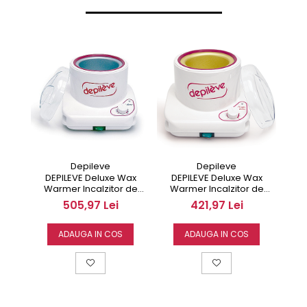
Depileve
Depileve
DEPILEVE Deluxe Wax
DEPILEVE Deluxe Wax
Dep
Warmer Incalzitor de
Warmer Incalzitor de
epil
ceara profesional 800gr
ceara profesional 400gr
505,97 Lei
421,97 Lei
ADAUGA IN COS
ADAUGA IN COS