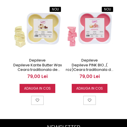
NOU
NOU
Depileve
Depileve
Depileve Karite Butter Wax
Depileve PINK BIO ,(
Depile
Ceara traditionala de
roz)Ceara traditionala de
Ce
epilare 1000gr
epilare 1000gr fara strip
epil
79,00 Lei
79,00 Lei
ADAUGA IN COS
ADAUGA IN COS