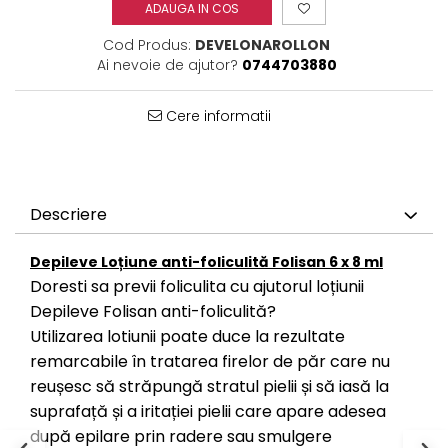
ADAUGA IN COS
Cod Produs:
DEVELONAROLLON
Ai nevoie de ajutor?
0744703880
Cere informatii
Descriere
Depileve Loțiune anti-foliculită Folisan 6 x 8 ml
Doresti sa previi foliculita cu ajutorul loțiunii
Depileve Folisan anti-foliculită?
Utilizarea lotiunii poate duce la rezultate
remarcabile în tratarea firelor de păr care nu
reușesc să străpungă stratul pielii și să iasă la
suprafață și a iritației pielii care apare adesea
după epilare prin radere sau smulgere