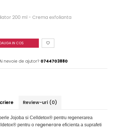
oliator 200 ml - Crema exfolianta
DAUGA IN COS
Ai nevoie de ajutor?
0744703880
criere
Review-uri
(0)
perle Jojoba si Celldetox® pentru regenerarea
regenerare
elldetox® pentru o
eficienta a suprafeti