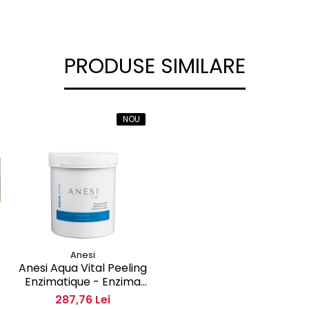
PRODUSE SIMILARE
NOU
Anesi
Anesi Aqua Vital Peeling
Enzimatique - Enzima
exfolianta 500 ml
287,76 Lei