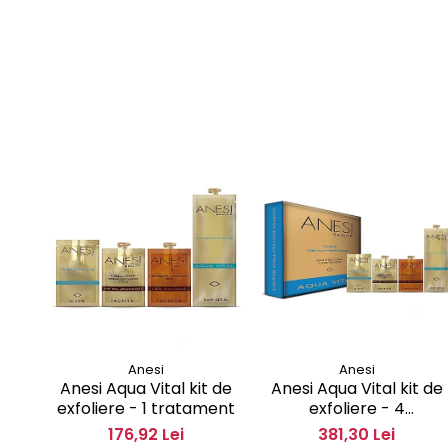
Anesi
Anesi
Anesi Aqua Vital kit de
Anesi Aqua Vital kit de
exfoliere - 1 tratament
exfoliere - 4
tratamente
176,92 Lei
381,30 Lei