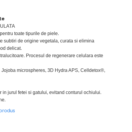
te
ULATA
entru toate tipurile de piele.
e subtiri de origine vegetala, curata si elimina
od delicat.
stralucitoare. Procesul de regenerare celulara este
e : Jojoba microspheres, 3D Hydra APS, Celldetox®,
 in jurul fetei si gatului, evitand conturul ochiului.
ne.
 produs