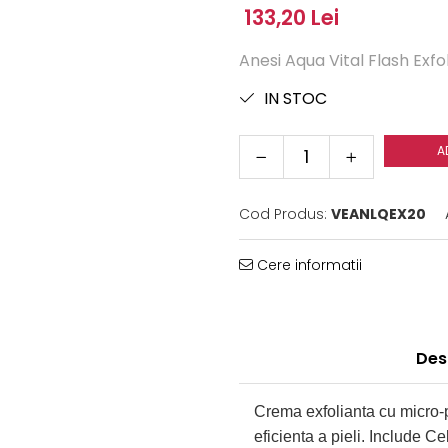
133,20 Lei
Anesi Aqua Vital Flash Exf
IN STOC
A
Cod Produs:
VEANLQEX20
Cere informatii
Des
Crema exfolianta cu micro-
eficienta a pieli. Include C